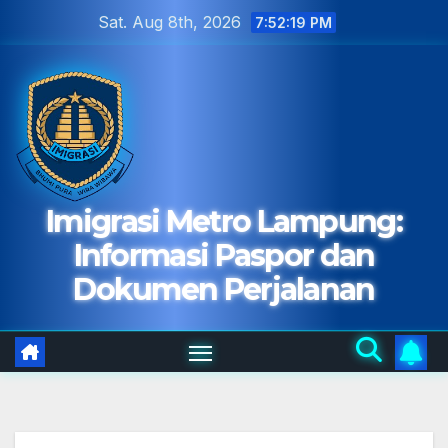
Skip
Sat. Aug 8th, 2026
7:52:21 PM
to
content
Imigrasi Metro Lampung:
Informasi Paspor dan
Dokumen Perjalanan