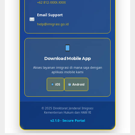
+62 812-XXXX-XXXX
Email Support
help@imigrasi.go.id
Download Mobile App
Akses layanan imigrasi di mana saja dengan
aplikasi mobile kami
iOS
Android
© 2025 Direktorat Jenderal Imigrasi
Kementerian Hukum dan HAM RI
v2.1.0 - Secure Portal