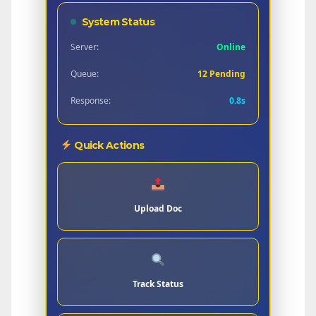
System Status
Server:
Online
Queue:
12 Pending
Response:
0.8s
Quick Actions
Upload Doc
Track Status