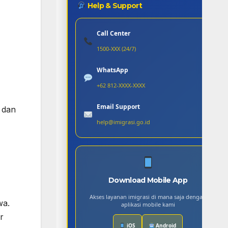
Help & Support
Call Center
1500-XXX (24/7)
WhatsApp
+62 812-XXXX-XXXX
Email Support
 dan
help@imigrasi.go.id
Download Mobile App
Akses layanan imigrasi di mana saja dengan
wa.
aplikasi mobile kami
r
iOS
Android