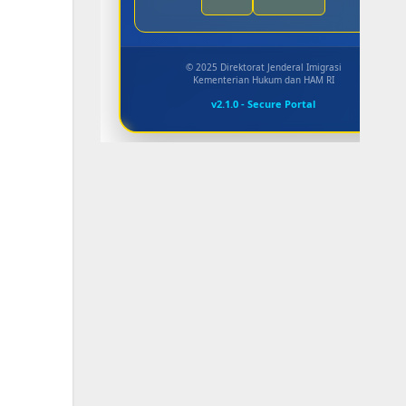
© 2025 Direktorat Jenderal Imigrasi
Kementerian Hukum dan HAM RI
v2.1.0 - Secure Portal