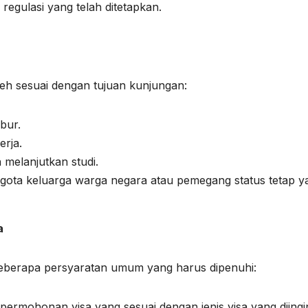
gulasi yang telah ditetapkan.
leh sesuai dengan tujuan kunjungan:
bur.
erja.
 melanjutkan studi.
ggota keluarga warga negara atau pemegang status tetap y
a
berapa persyaratan umum yang harus dipenuhi:
 permohonan visa yang sesuai dengan jenis visa yang diingi