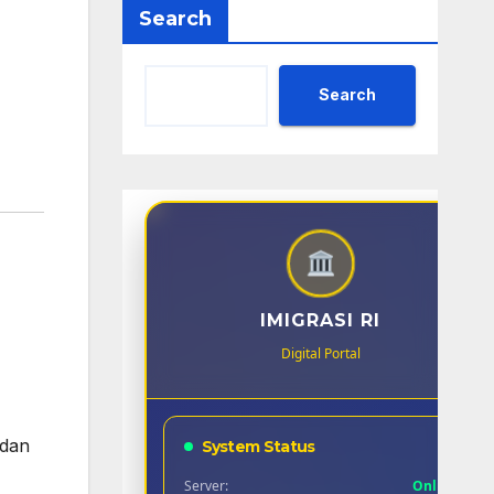
Search
Search
IMIGRASI RI
Digital Portal
 dan
System Status
Server:
Online