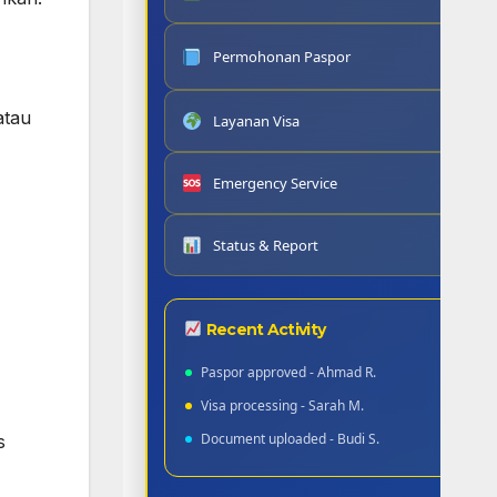
Permohonan Paspor
3
atau
Layanan Visa
Emergency Service
Status & Report
Recent Activity
Paspor approved - Ahmad R.
Visa processing - Sarah M.
Document uploaded - Budi S.
s