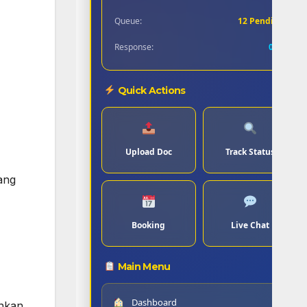
Queue:
12 Pending
Response:
0.8s
Quick Actions
Upload Doc
Track Status
ang
Booking
Live Chat
Main Menu
Dashboard
nkan.