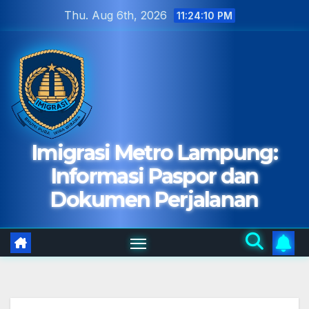
Skip
Thu. Aug 6th, 2026
11:24:11 PM
to
content
Imigrasi Metro Lampung:
Informasi Paspor dan
Dokumen Perjalanan