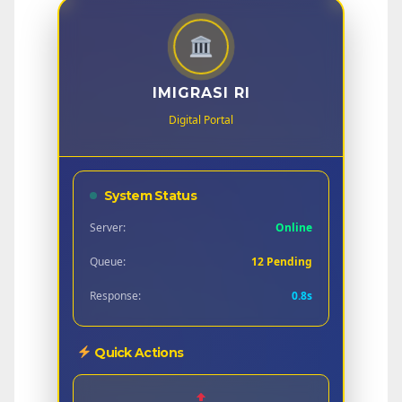
IMIGRASI RI
Digital Portal
System Status
Server:
Online
Queue:
12 Pending
Response:
0.8s
Quick Actions