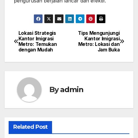
pengurusan berjalan lancar dan efektif.
Lokasi Strategis
Tips Mengunjungi
Post
Kantor Imigrasi
Kantor Imigrasi
Metro: Temukan
Metro: Lokasi dan
navigation
dengan Mudah
Jam Buka
By
admin
Related Post