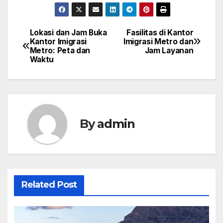
Lokasi dan Jam Buka
Fasilitas di Kantor
Post
Kantor Imigrasi
Imigrasi Metro dan
Metro: Peta dan
Jam Layanan
navigation
Waktu
By
admin
Related Post