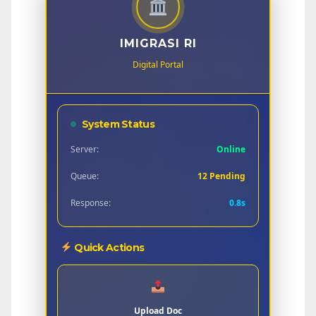
IMIGRASI RI
Digital Portal
System Status
Server:
Online
Queue:
12 Pending
Response:
0.8s
Quick Actions
Upload Doc