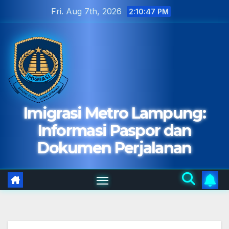
Skip
Fri. Aug 7th, 2026
2:10:49 PM
to
content
Imigrasi Metro Lampung:
Informasi Paspor dan
Dokumen Perjalanan